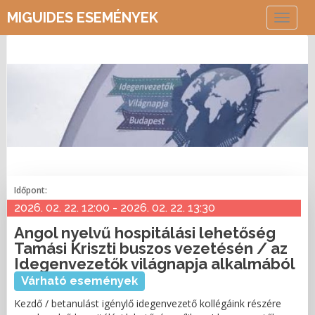
MIGUIDES ESEMÉNYEK
Toggle
navigat
Időpont:
2026. 02. 22. 12:00 - 2026. 02. 22. 13:30
Angol nyelvű hospitálási lehetőség
Tamási Kriszti buszos vezetésén / az
Idegenvezetők világnapja alkalmából
Várható események
Kezdő / betanulást igénylő idegenvezető kollégáink részére