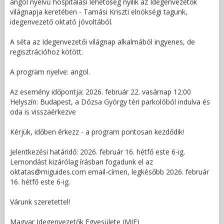
angol nyelvű hospitálási lehetőség nyílik az Idegenvezetők
világnapja keretében - Tamási Kriszti elnökségi tagunk,
idegenvezető oktató jóvoltából.
A séta az Idegenvezetői világnap alkalmából ingyenes, de
regisztrációhoz kötött.
A program nyelve: angol.
Az esemény időpontja: 2026. február 22. vasárnap 12:00
Helyszín: Budapest, a Dózsa György téri parkolóból indulva és
oda is visszaérkezve
Kérjük, időben érkezz - a program pontosan kezdődik!
Jelentkezési határidő: 2026. február 16. hétfő este 6-ig.
Lemondást kizárólag írásban fogadunk el az
oktatas@miguides.com email-címen, legkésőbb 2026. február
16. hétfő este 6-ig.
Várunk szeretettel!
Magyar Idegenvezetők Egyesülete (MIE)