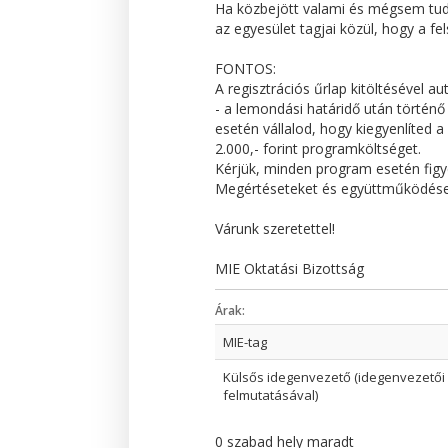
Ha közbejött valami és mégsem tuds
az egyesület tagjai közül, hogy a fe
FONTOS:
A regisztrációs űrlap kitöltésével 
- a lemondási határidő után törté
esetén vállalod, hogy kiegyenlíted 
2.000,- forint programköltséget.
Kérjük, minden program esetén figye
Megértéseteket és együttműködéset
Várunk szeretettel!
MIE Oktatási Bizottság
Árak:
MIE-tag
Külsős idegenvezető (idegenvezetői
felmutatásával)
0 szabad hely maradt