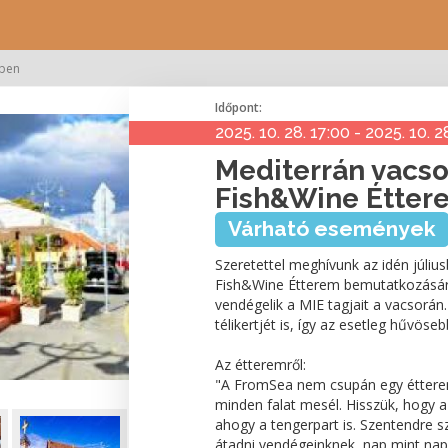
mben
Időpont:
2025. 10. 28. 17:00 - 2025. 10. 2
Mediterrán vacs
Fish&Wine Étte
Várható események
Szeretettel meghívunk az idén júli
Fish&Wine Étterem bemutatkozására
vendégelik a MIE tagjait a vacsorá
télikertjét is, így az esetleg hűvös
Az étteremről:
"A FromSea nem csupán egy étterem
minden falat mesél. Hisszük, hogy 
ahogy a tengerpart is. Szentendre s
átadni vendégeinknek, nap mint nap