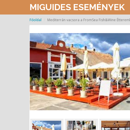
MIGUIDES ESEMÉNYEK
Főoldal
Mediterrán vacsora a FromSea Fish&Wine Éttere