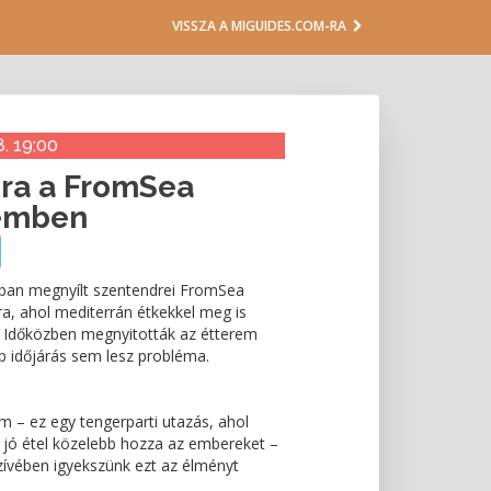
VISSZA A MIGUIDES.COM-RA
8. 19:00
ora a FromSea
remben
usban megnyílt szentendrei FromSea
, ahol mediterrán étkekkel meg is
n. Időközben megnyitották az étterem
ebb időjárás sem lesz probléma.
 – ez egy tengerparti utazás, ahol
a jó étel közelebb hozza az embereket –
zívében igyekszünk ezt az élményt
.