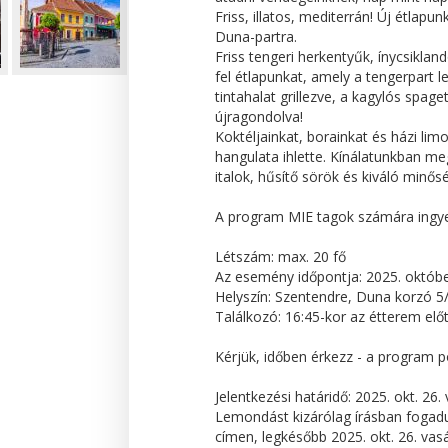
Friss, illatos, mediterrán! Új étlapun
Duna-partra.
Friss tengeri herkentyűk, ínycsiklan
fel étlapunkat, amely a tengerpart 
tintahalat grillezve, a kagylós spage
újragondolva!
Koktéljainkat, borainkat és házi lim
hangulata ihlette. Kínálatunkban me
italok, hűsítő sörök és kiváló minő
A program MIE tagok számára ingyen
Létszám: max. 20 fő
Az esemény időpontja: 2025. októbe
Helyszín: Szentendre, Duna korzó 5
Találkozó: 16:45-kor az étterem előt
Kérjük, időben érkezz - a program p
Jelentkezési határidő: 2025. okt. 26.
Lemondást kizárólag írásban fogad
címen, legkésőbb 2025. okt. 26. vasá