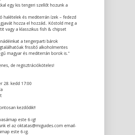
kkal egy kis tengeri szellőt hozunk a
dó halételek és mediterrán ízek – fedezd
legjavát hozza el hozzád.. Kóstold meg a
ttit vagy a klasszikus fish & chipset
onádéinkat a tengerparti bárok
gtalálhatóak frissítő alkoholmentes
ségű magyar és mediterrán borok is."
es, de regisztrációköteles!
r 28. kedd 17:00
/a
t
ontosan kezdődik!!
 vasárnap este 6-ig!
unk el az oktatas@miguides.com email-
rnap este 6-ig.