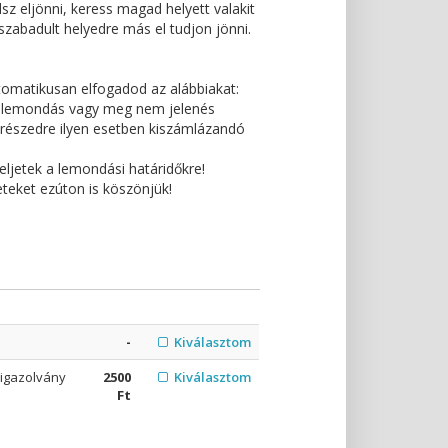
z eljönni, keress magad helyett valakit
lszabadult helyedre más el tudjon jönni.
automatikusan elfogadod az alábbiakat:
nő lemondás vagy meg nem jelenés
a részedre ilyen esetben kiszámlázandó
ljetek a lemondási határidőkre!
eket ezúton is köszönjük!
-
Kiválasztom
 igazolvány
2500
Kiválasztom
Ft