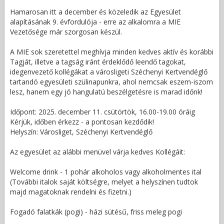
Hamarosan itt a december és közeledik az Egyesület
alapításának 9. évfordulója - erre az alkalomra a MIE
Vezetősége már szorgosan készül.
A MIE sok szeretettel meghívja minden kedves aktív és korábbi
Tagját, illetve a tagság iránt érdeklődő leendő tagokat,
idegenvezető kollégákat a városligeti Széchenyi Kertvendéglő
tartandó egyesületi szülinapunkra, ahol nemcsak eszem-iszom
lesz, hanem egy jó hangulatú beszélgetésre is marad időnk!
Időpont: 2025. december 11. csütörtök, 16.00-19.00 óráig
Kérjük, időben érkezz - a pontosan kezdődik!
Helyszín: Városliget, Széchenyi Kertvendéglő
Az egyesület az alábbi menüvel várja kedves Kollégáit:
Welcome drink - 1 pohár alkoholos vagy alkoholmentes ital
(További italok saját költségre, melyet a helyszínen tudtok
majd magatoknak rendelni és fizetni.)
Fogadó falatkák (pogi) - házi sütésű, friss meleg pogi