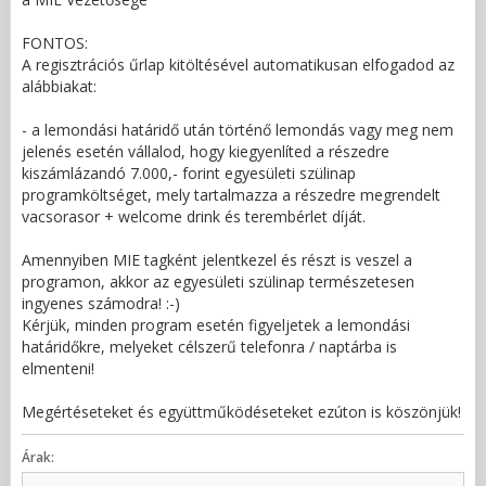
FONTOS:
A regisztrációs űrlap kitöltésével automatikusan elfogadod az
alábbiakat:
- a lemondási határidő után történő lemondás vagy meg nem
jelenés esetén vállalod, hogy kiegyenlíted a részedre
kiszámlázandó 7.000,- forint egyesületi szülinap
programköltséget, mely tartalmazza a részedre megrendelt
vacsorasor + welcome drink és terembérlet díját.
Amennyiben MIE tagként jelentkezel és részt is veszel a
programon, akkor az egyesületi szülinap természetesen
ingyenes számodra! :-)
Kérjük, minden program esetén figyeljetek a lemondási
határidőkre, melyeket célszerű telefonra / naptárba is
elmenteni!
Megértéseteket és együttműködéseteket ezúton is köszönjük!
Árak: