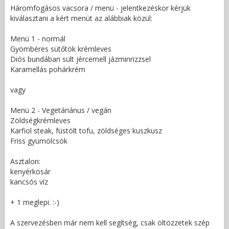
Háromfogásos vacsora / menü - jelentkezéskor kérjük
kiválasztani a kért menüt az alábbiak közül:
Menü 1 - normál
Gyömbéres sütőtök krémleves
Diós bundában sült jércemell jázminrizzsel
Karamellás pohárkrém
vagy
Menü 2 - Vegetáriánus / vegán
Zöldségkrémleves
Karfiol steak, füstölt tofu, zöldséges kuszkusz
Friss gyümölcsök
Asztalon:
kenyérkosár
kancsós víz
+ 1 meglepi. :-)
A szervezésben már nem kell segítség, csak öltözzetek szép