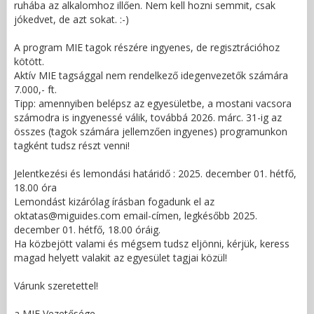
ruhába az alkalomhoz illően. Nem kell hozni semmit, csak
jókedvet, de azt sokat. :-)
A program MIE tagok részére ingyenes, de regisztrációhoz
kötött.
Aktív MIE tagsággal nem rendelkező idegenvezetők számára
7.000,- ft.
Tipp: amennyiben belépsz az egyesületbe, a mostani vacsora
számodra is ingyenessé válik, továbbá 2026. márc. 31-ig az
összes (tagok számára jellemzően ingyenes) programunkon
tagként tudsz részt venni!
Jelentkezési és lemondási határidő : 2025. december 01. hétfő,
18.00 óra
Lemondást kizárólag írásban fogadunk el az
oktatas@miguides.com email-címen, legkésőbb 2025.
december 01. hétfő, 18.00 óráig.
Ha közbejött valami és mégsem tudsz eljönni, kérjük, keress
magad helyett valakit az egyesület tagjai közül!
Várunk szeretettel!
a MIE Vezetősége