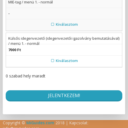
MIE-tag / menü 1. - normál
-
Kiválasztom
Külsős idegenvezető (idegenvezetői igazolvány bemutatásával)
/ menü 1. - normál
7000 Ft
Kiválasztom
0 szabad hely maradt
Copyright ©
MiGuides.com
2018 | Kapcsolat: