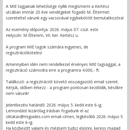
A MIE tagjainak lehetősége nyílik megismerni a Kertész
utcában immár 20 éve vendégeket fogadó M. Éttermet:
szeretettel várunk egy vacsorával egybekötött bemutatkozóra!
Az esemény időpontja: 2026. május 07. csüt. este
Helyszín: M Étterem, VII. ker. Kertész u.
A program MIE tagok számára ingyenes, de
regisztrációköteles!
Amennyiben idén nem rendelkezel érvényes MIE tagsággal, a
regisztráció számodra erre a programra 4.000,- ft.
Találkozó: a regisztrációt követő visszaigazoló email szerint.
Kérjük, időben érkezz - a program pontosan kezdődik, későkre
nem várunk!
Jelentkezési határidő: 2026. május 5. kedd este 6-ig.
Lemondást kizárólag írásban fogadunk el az
oktatas@miguides.com email-címen, legkésőbb 2026. május 5.
kedd este 6-ig.
Ha közbejött valami és mégsem tudsz eljönni, keress magad