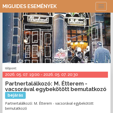
MIGUIDES ESEMÉNYEK
Toggle
navigat
Időpont:
2026. 05. 07. 19:00 - 2026. 05. 07. 20:30
Partnertalálkozó: M. Étterem -
vacsorával egybekötött bemutatkozó
bejárás
Partnertalálkozó: M. Étterem - vacsorával egybekötött
bemutatkozó