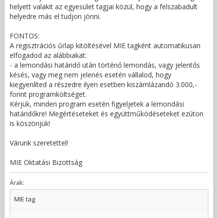
helyett valakit az egyesület tagjai közül, hogy a felszabadult
helyedre más el tudjon jönni.
FONTOS:
A regisztrációs űrlap kitöltésével MIE tagként automatikusan
elfogadod az alábbiakat:
- a lemondási határidő után történő lemondás, vagy jelentős
késés, vagy meg nem jelenés esetén vállalod, hogy
kiegyenlíted a részedre ilyen esetben kiszámlázandó 3.000,-
forint programköltséget.
Kérjük, minden program esetén figyeljetek a lemondási
határidőkre! Megértéseteket és együttműködéseteket ezúton
is köszönjük!
Várunk szeretettel!
MIE Oktatási Bizottság
Árak:
MIE tag