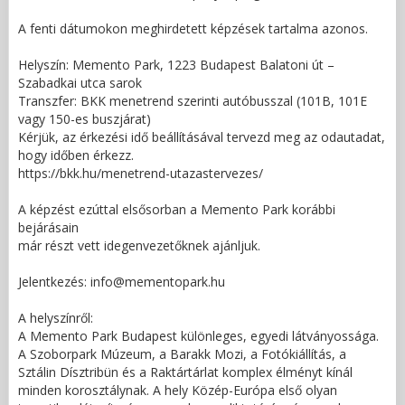
A fenti dátumokon meghirdetett képzések tartalma azonos.
Helyszín: Memento Park, 1223 Budapest Balatoni út –
Szabadkai utca sarok
Transzfer: BKK menetrend szerinti autóbusszal (101B, 101E
vagy 150-es buszjárat)
Kérjük, az érkezési idő beállításával tervezd meg az odautadat,
hogy időben érkezz.
https://bkk.hu/menetrend-utazastervezes/
A képzést ezúttal elsősorban a Memento Park korábbi
bejárásain
már részt vett idegenvezetőknek ajánljuk.
Jelentkezés: info@mementopark.hu
A helyszínről:
A Memento Park Budapest különleges, egyedi látványossága.
A Szoborpark Múzeum, a Barakk Mozi, a Fotókiállítás, a
Sztálin Dísztribün és a Raktártárlat komplex élményt kínál
minden korosztálynak. A hely Közép-Európa első olyan