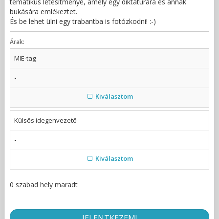
tematikus létesítménye, amely egy diktatúrára és annak
bukására emlékeztet.
És be lehet ülni egy trabantba is fotózkodni! :-)
Árak:
MIE-tag
-
Kiválasztom
Külsős idegenvezető
-
Kiválasztom
0 szabad hely maradt