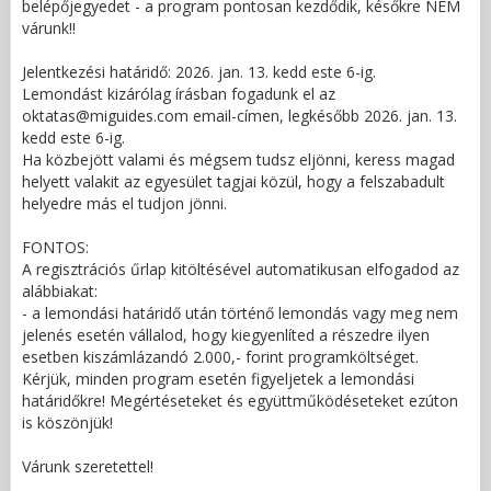
belépőjegyedet - a program pontosan kezdődik, későkre NEM
várunk!!
Jelentkezési határidő: 2026. jan. 13. kedd este 6-ig.
Lemondást kizárólag írásban fogadunk el az
oktatas@miguides.com email-címen, legkésőbb 2026. jan. 13.
kedd este 6-ig.
Ha közbejött valami és mégsem tudsz eljönni, keress magad
helyett valakit az egyesület tagjai közül, hogy a felszabadult
helyedre más el tudjon jönni.
FONTOS:
A regisztrációs űrlap kitöltésével automatikusan elfogadod az
alábbiakat:
- a lemondási határidő után történő lemondás vagy meg nem
jelenés esetén vállalod, hogy kiegyenlíted a részedre ilyen
esetben kiszámlázandó 2.000,- forint programköltséget.
Kérjük, minden program esetén figyeljetek a lemondási
határidőkre! Megértéseteket és együttműködéseteket ezúton
is köszönjük!
Várunk szeretettel!