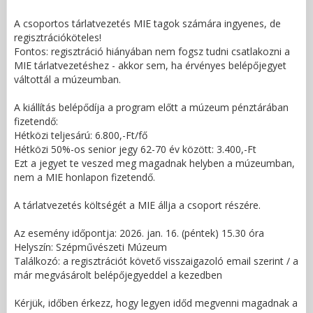
A csoportos tárlatvezetés MIE tagok számára ingyenes, de
regisztrációköteles!
Fontos: regisztráció hiányában nem fogsz tudni csatlakozni a
MIE tárlatvezetéshez - akkor sem, ha érvényes belépőjegyet
váltottál a múzeumban.
A kiállítás belépődíja a program előtt a múzeum pénztárában
fizetendő:
Hétközi teljesárú: 6.800,-Ft/fő
Hétközi 50%-os senior jegy 62-70 év között: 3.400,-Ft
Ezt a jegyet te veszed meg magadnak helyben a múzeumban,
nem a MIE honlapon fizetendő.
A tárlatvezetés költségét a MIE állja a csoport részére.
Az esemény időpontja: 2026. jan. 16. (péntek) 15.30 óra
Helyszín: Szépművészeti Múzeum
Találkozó: a regisztrációt követő visszaigazoló email szerint / a
már megvásárolt belépőjegyeddel a kezedben
Kérjük, időben érkezz, hogy legyen időd megvenni magadnak a