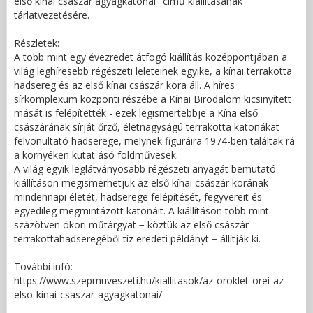
első kínai császár agyagkatonái" című kiállításának
tárlatvezetésére.
Részletek:
A több mint egy évezredet átfogó kiállítás középpontjában a
világ leghíresebb régészeti leleteinek egyike, a kínai terrakotta
hadsereg és az első kínai császár kora áll. A híres
sírkomplexum központi részébe a Kínai Birodalom kicsinyített
mását is felépítették - ezek legismertebbje a Kína első
császárának sírját őrző, életnagyságú terrakotta katonákat
felvonultató hadserege, melynek figuráira 1974-ben találtak rá
a környéken kutat ásó földművesek.
A világ egyik leglátványosabb régészeti anyagát bemutató
kiállításon megismerhetjük az első kínai császár korának
mindennapi életét, hadserege felépítését, fegyvereit és
egyedileg megmintázott katonáit. A kiállításon több mint
százötven ókori műtárgyat − köztük az első császár
terrakottahadseregéből tíz eredeti példányt − állítják ki.
További infó:
https://www.szepmuveszeti.hu/kiallitasok/az-oroklet-orei-az-
elso-kinai-csaszar-agyagkatonai/