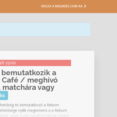
VISSZA A MIGUIDES.COM-RA
 18 19:00
: bemutatkozik a
& Café / meghívó
, matchára vagy
ás
lehetőség és bemutatkozó a Reborn
lehetősége nyílik megismerni a a Reborn
latát, mely során vendégül látnak minket